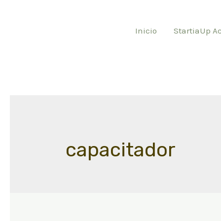
Ir
al
Inicio
StartiaUp A
contenido
capacitador