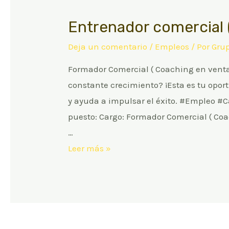
Entrenador comercial 
Deja un comentario
/
Empleos
/ Por
Gru
Formador Comercial ( Coaching en venta
constante crecimiento? ¡Esta es tu opor
y ayuda a impulsar el éxito. #Empleo #
puesto: Cargo: Formador Comercial ( Coa
…
Entrenador
Leer más »
comercial
(
Formador
Comercial
)