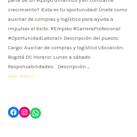
parte de un equipo dinámico y en constante
crecimiento? ¡Esta es tu oportunidad! Únete como
auxiliar de compras y logístico para ayuda a
impulsar el éxito. #Empleo #CarreraProfesional
#OportunidadLaboral» Descripción del puesto:
Cargo: Auxiliar de compras y logístico Ubicación:
Bogotá DC Horario: Lunes a sábado
Responsabilidades: Descripción …
Auxiliar
Leer más »
de
compras
y
Facebook
Instagram
WhatsApp
logistica